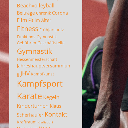
Beachvolleyball
Beiträge
Corona
Chronik
Film
Fit im Alter
Fitness
Frühjarsputz
Funktions Gymnastik
Gebühren
Geschäftstelle
Gymnastik
Hessenmeisterschaft
Jahreshauptversammlun
JHV
g
Kampfkunst
Kampfsport
Karate
Kegeln
Kinderturnen
Klaus
Kontakt
Scherhaufer
Kraftraum
Kraftsport