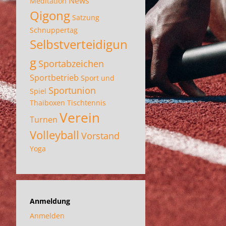
News
Meditation
Qigong
Satzung
Schnuppertag
Selbstverteidigun
g
Sportabzeichen
Sportbetrieb
Sport und
Sportunion
Spiel
Thaiboxen
Tischtennis
Verein
Turnen
Volleyball
Vorstand
Yoga
Anmeldung
Anmelden