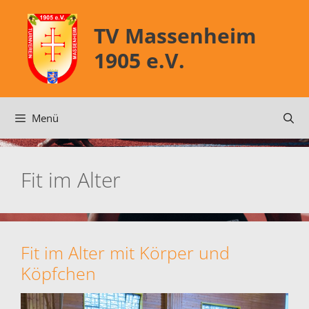
Zum
Inhalt
TV Massenheim
springen
1905 e.V.
Menü
Fit im Alter
Fit im Alter mit Körper und
Köpfchen