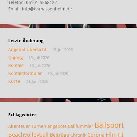
Telefon: 06101-5568122
Email: info@tv-massenheim.de
Letzte Änderung
Angebot Übersicht
15. Juli 2026
Qigong
15. Juli 2026
Kontakt
10. Juli 2026
Kontaktformular
10. Juli 2026
Kurse
24. Juni 2026
Schlagwörter
Ballsport
Abenteuer Turnen
angebote
Ballfummler
Beachvolleyball
Film
Beiträge
Corona
Fit
Chronik