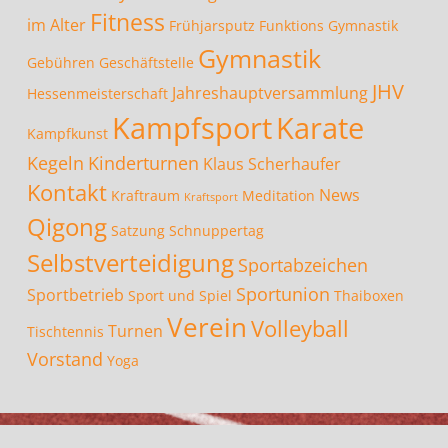
Fitness
im Alter
Frühjarsputz
Funktions Gymnastik
Gymnastik
Gebühren
Geschäftstelle
JHV
Jahreshauptversammlung
Hessenmeisterschaft
Kampfsport
Karate
Kampfkunst
Kegeln
Kinderturnen
Klaus Scherhaufer
Kontakt
News
Kraftraum
Meditation
Kraftsport
Qigong
Satzung
Schnuppertag
Selbstverteidigung
Sportabzeichen
Sportunion
Sportbetrieb
Sport und Spiel
Thaiboxen
Verein
Volleyball
Turnen
Tischtennis
Vorstand
Yoga