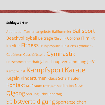
Schlagwörter
Ballsport
Abenteuer Turnen
angebote
Ballfummler
Beachvolleyball
Film
Beiträge
Corona
Fit
Chronik
Fitness
im Alter
Frühjarsputz
Funktions Gymnastik
Gymnastik
Gebühren
Geschäftstelle
JHV
Jahreshauptversammlung
Hessenmeisterschaft
Kampfsport
Karate
Kampfkunst
Kegeln
Kinderturnen
Klaus Scherhaufer
Kontakt
News
Kraftraum
Meditation
Kraftsport
Qigong
Satzung
Schnuppertag
Selbstverteidigung
Sportabzeichen