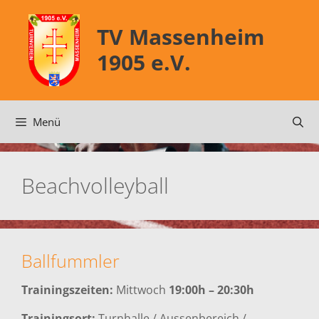
Zum
Inhalt
TV Massenheim
springen
1905 e.V.
Menü
Beachvolleyball
Ballfummler
Trainingszeiten:
Mittwoch
19:00h – 20:30h
Trainingsort:
Turnhalle / Aussenbereich /