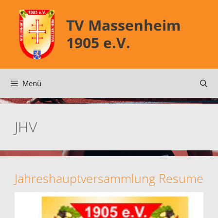
Zum
Inhalt
TV Massenheim
springen
1905 e.V.
Menü
JHV
Jahreshauptversammlung Resume