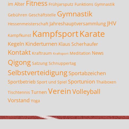
Fitness
im Alter
Frühjarsputz
Funktions Gymnastik
Gymnastik
Gebühren
Geschäftstelle
JHV
Jahreshauptversammlung
Hessenmeisterschaft
Kampfsport
Karate
Kampfkunst
Kegeln
Kinderturnen
Klaus Scherhaufer
Kontakt
News
Kraftraum
Meditation
Kraftsport
Qigong
Satzung
Schnuppertag
Selbstverteidigung
Sportabzeichen
Sportunion
Sportbetrieb
Sport und Spiel
Thaiboxen
Verein
Volleyball
Turnen
Tischtennis
Vorstand
Yoga