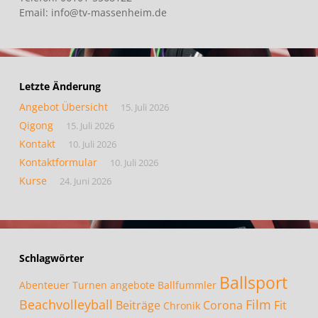
Email: info@tv-massenheim.de
Letzte Änderung
Angebot Übersicht
15. Juli 2026
Qigong
15. Juli 2026
Kontakt
10. Juli 2026
Kontaktformular
10. Juli 2026
Kurse
24. Juni 2026
Schlagwörter
Ballsport
Abenteuer Turnen
angebote
Ballfummler
Beachvolleyball
Film
Beiträge
Corona
Fit
Chronik