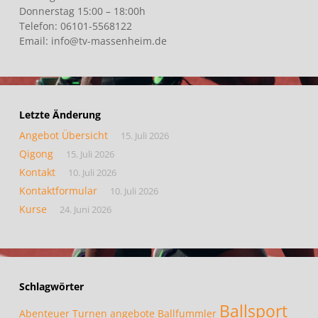
Donnerstag 15:00 – 18:00h
Telefon: 06101-5568122
Email: info@tv-massenheim.de
Letzte Änderung
Angebot Übersicht
15. Juli 2026
Qigong
15. Juli 2026
Kontakt
10. Juli 2026
Kontaktformular
10. Juli 2026
Kurse
24. Juni 2026
Schlagwörter
Ballsport
Abenteuer Turnen
angebote
Ballfummler