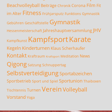
Beachvolleyball
Film
Beiträge
Corona
Fit
Chronik
Fitness
im Alter
Frühjarsputz
Funktions Gymnastik
Gymnastik
Gebühren
Geschäftstelle
JHV
Jahreshauptversammlung
Hessenmeisterschaft
Kampfsport
Karate
Kampfkunst
Kegeln
Kinderturnen
Klaus Scherhaufer
Kontakt
News
Kraftraum
Meditation
Kraftsport
Qigong
Satzung
Schnuppertag
Selbstverteidigung
Sportabzeichen
Sportunion
Sportbetrieb
Sport und Spiel
Thaiboxen
Verein
Volleyball
Turnen
Tischtennis
Vorstand
Yoga