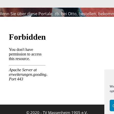
Wenn Sie über diese Portale, zb. bei Otto, bestellen, bekomm
Wi
op
© 2020 - TV Massenheim 1905 e.V.