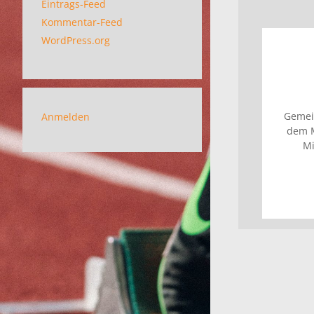
Eintrags-Feed
Kommentar-Feed
WordPress.org
Gemei
Anmelden
dem M
Mi