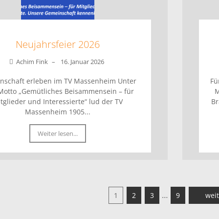
Neujahrsfeier 2026
Achim Fink
–
16. Januar 2026
nschaft erleben im TV Massenheim Unter
Fü
otto „Gemütliches Beisammensein – für
M
tglieder und Interessierte“ lud der TV
Br
Massenheim 1905...
Weiter lesen...
…
1
2
3
9
weit