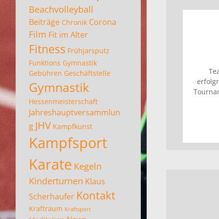
Beachvolleyball
Beiträge
Corona
Chronik
Film
Fit im Alter
Fitness
Frühjarsputz
Funktions Gymnastik
Te
Gebühren
Geschäftstelle
erfol
Gymnastik
Tournam
Hessenmeisterschaft
Jahreshauptversammlun
JHV
g
Kampfkunst
Kampfsport
Karate
Kegeln
Kinderturnen
Klaus
Kontakt
Scherhaufer
Kraftraum
Kraftsport