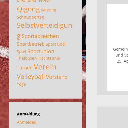
News
Meditation
Qigong
Satzung
Schnuppertag
Selbstverteidigun
g
Sportabzeichen
Sportbetrieb
Sport und
Gemeins
Sportunion
Spiel
und Ve
Thaiboxen
Tischtennis
25. A
Verein
Turnen
Volleyball
Vorstand
Yoga
Anmeldung
Anmelden