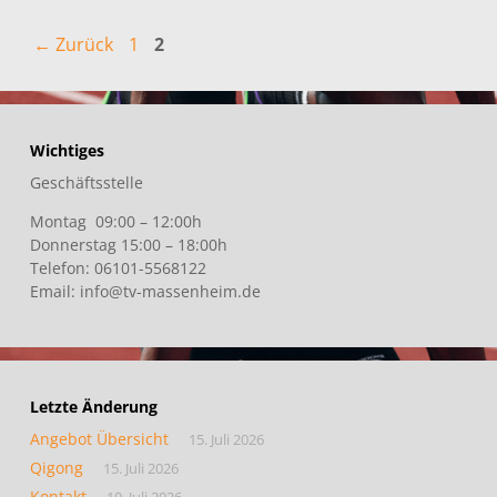
Seite
Seite
←
Zurück
1
2
Wichtiges
Geschäftsstelle
Montag 09:00 – 12:00h
Donnerstag 15:00 – 18:00h
Telefon: 06101-5568122
Email: info@tv-massenheim.de
Letzte Änderung
Angebot Übersicht
15. Juli 2026
Qigong
15. Juli 2026
Kontakt