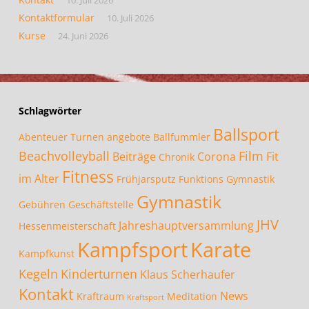
10. Juli 2026
Kontaktformular
10. Juli 2026
Kurse
24. Juni 2026
Schlagwörter
Ballsport
Abenteuer Turnen
angebote
Ballfummler
Beachvolleyball
Film
Beiträge
Corona
Fit
Chronik
Fitness
im Alter
Frühjarsputz
Funktions Gymnastik
Gymnastik
Gebühren
Geschäftstelle
JHV
Jahreshauptversammlung
Hessenmeisterschaft
Kampfsport
Karate
Kampfkunst
Kegeln
Kinderturnen
Klaus Scherhaufer
Kontakt
News
Kraftraum
Meditation
Kraftsport