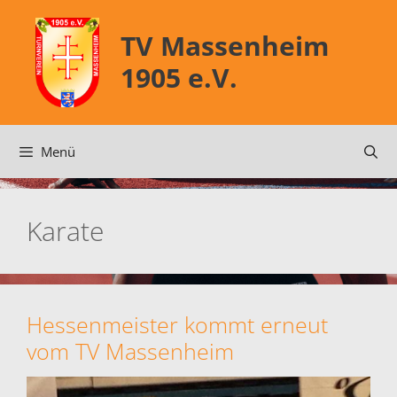
Zum
Inhalt
TV Massenheim
springen
1905 e.V.
Menü
Karate
Hessenmeister kommt erneut
vom TV Massenheim