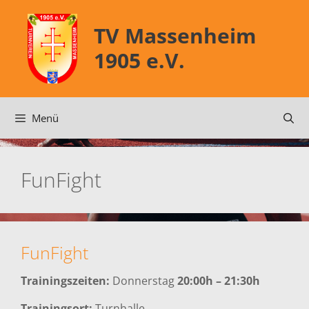
Zum
Inhalt
TV Massenheim
springen
1905 e.V.
Menü
FunFight
FunFight
Trainingszeiten:
Donnerstag
20:00h – 21:30h
Trainingsort:
Turnhalle