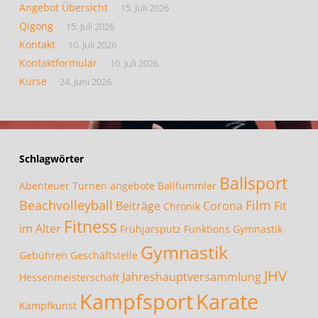
Angebot Übersicht
15. Juli 2026
Qigong
15. Juli 2026
Kontakt
10. Juli 2026
Kontaktformular
10. Juli 2026
Kurse
24. Juni 2026
Schlagwörter
Ballsport
Abenteuer Turnen
angebote
Ballfummler
Beachvolleyball
Film
Beiträge
Corona
Fit
Chronik
Fitness
im Alter
Frühjarsputz
Funktions Gymnastik
Gymnastik
Gebühren
Geschäftstelle
JHV
Jahreshauptversammlung
Hessenmeisterschaft
Kampfsport
Karate
Kampfkunst