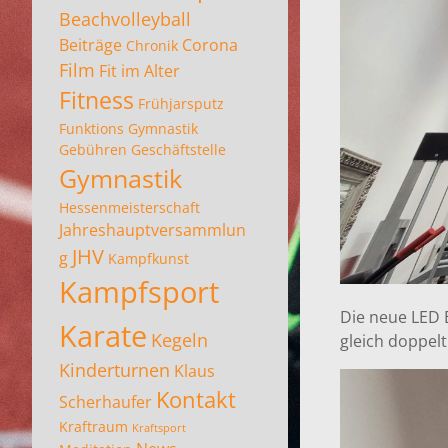
Beachvolleyball
Beiträge
Corona
Chronik
Film
Fit im Alter
Fitness
Frühjarsputz
Funktions Gymnastik
Gebühren
Geschäftstelle
Gymnastik
Hessenmeisterschaft
Jahreshauptversammlun
JHV
g
Kampfkunst
Kampfsport
Die neue LED B
Karate
Kegeln
gleich doppelt
Kinderturnen
Klaus
Kontakt
Scherhaufer
Kraftraum
Kraftsport