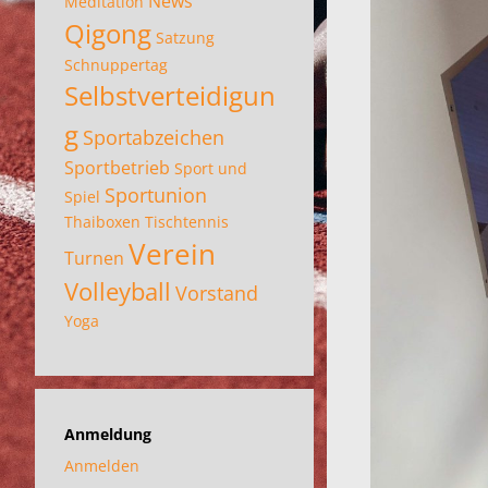
News
Meditation
Qigong
Satzung
Schnuppertag
Selbstverteidigun
g
Sportabzeichen
Sportbetrieb
Sport und
Sportunion
Spiel
Thaiboxen
Tischtennis
Verein
Turnen
Volleyball
Vorstand
Yoga
Anmeldung
Anmelden