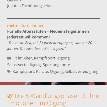
Gerhard
Ju-Jutsu Fachübungsleiter
mehr
Informationen…
Für alle Altersstufen – Neueinsteiger:innen
jederzeit willkommen!
„Die beste Zeit, mit Ju-Jutsu anzufangen, war vor 20
Jahren. Die zweitbeste Zeit ist jetzt.“
Kategorien
Fit im Alter
,
Kampfsport
,
qigong
,
Selbstverteidigung
,
Sportangebote
Schlagwörter
Kampfsport
,
Karate
,
Qigong
,
Selbstverteidigung
🌿 Die 5 Wandlungsphasen & ihre
Emotionen im Qigong