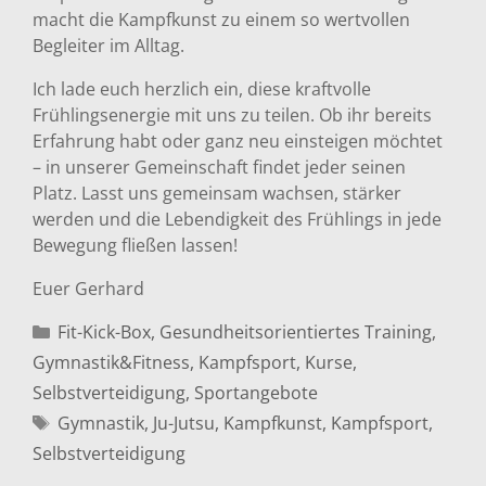
macht die Kampfkunst zu einem so wertvollen
Begleiter im Alltag.
Ich lade euch herzlich ein, diese kraftvolle
Frühlingsenergie mit uns zu teilen. Ob ihr bereits
Erfahrung habt oder ganz neu einsteigen möchtet
– in unserer Gemeinschaft findet jeder seinen
Platz. Lasst uns gemeinsam wachsen, stärker
werden und die Lebendigkeit des Frühlings in jede
Bewegung fließen lassen!
Euer Gerhard
Kategorien
Fit-Kick-Box
,
Gesundheitsorientiertes Training
,
Gymnastik&Fitness
,
Kampfsport
,
Kurse
,
Selbstverteidigung
,
Sportangebote
Schlagwörter
Gymnastik
,
Ju-Jutsu
,
Kampfkunst
,
Kampfsport
,
Selbstverteidigung