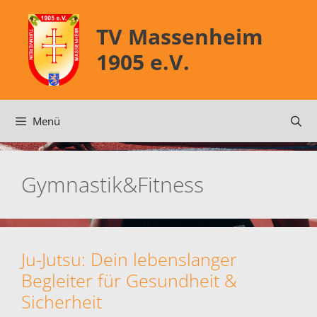
Zum
Inhalt
TV Massenheim
springen
1905 e.V.
Menü
Gymnastik&Fitness
Ju-Jutsu: Dein lebenslanger
Begleiter für Gesundheit &
Sicherheit