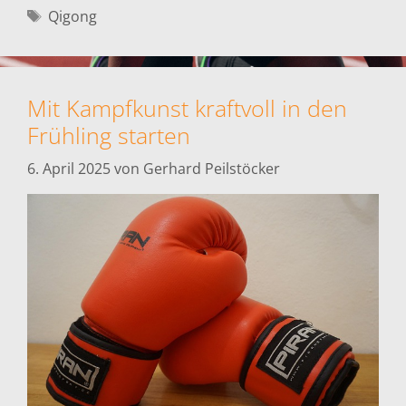
Schlagwörter
Qigong
Mit Kampfkunst kraftvoll in den
Frühling starten
6. April 2025
von
Gerhard Peilstöcker