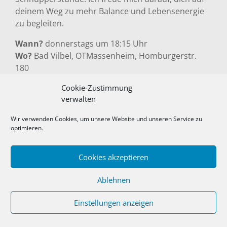
deinem Weg zu mehr Balance und Lebensenergie
zu begleiten.
Wann?
donnerstags um 18:15 Uhr
Wo?
Bad Vilbel, OTMassenheim, Homburgerstr.
180
Anmeldung:
mail@gerpei.de
Cookie-Zustimmung
verwalten
Lass uns gemeinsam das neue Jahr in Harmonie
beginnen!
Wir verwenden Cookies, um unsere Website und unseren Service zu
optimieren.
Gerhard Peilstöcker
(Übungsleiter Qigong)
Cookies akzeptieren
Kategorien
Fit im Alter
,
Gesundheitsorientiertes Training
,
Qigong
Ablehnen
Schlagwörter
Qigong
Einstellungen anzeigen