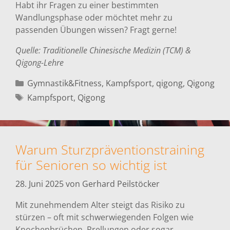
Habt ihr Fragen zu einer bestimmten
Wandlungsphase oder möchtet mehr zu
passenden Übungen wissen? Fragt gerne!
Quelle: Traditionelle Chinesische Medizin (TCM) &
Qigong-Lehre
Kategorien
Gymnastik&Fitness
,
Kampfsport
,
qigong
,
Qigong
Schlagwörter
Kampfsport
,
Qigong
Warum Sturzpräventionstraining
für Senioren so wichtig ist
28. Juni 2025
von
Gerhard Peilstöcker
Mit zunehmendem Alter steigt das Risiko zu
stürzen – oft mit schwerwiegenden Folgen wie
Knochenbrüchen, Prellungen oder sogar