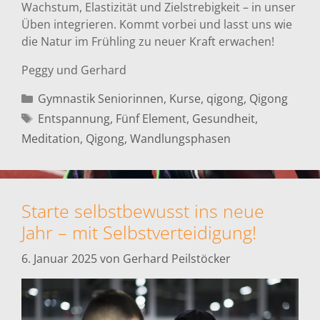
Wachstum, Elastizität und Zielstrebigkeit – in unser
Üben integrieren. Kommt vorbei und lasst uns wie
die Natur im Frühling zu neuer Kraft erwachen!
Peggy und Gerhard
Kategorien
Gymnastik Seniorinnen
,
Kurse
,
qigong
,
Qigong
Schlagwörter
Entspannung
,
Fünf Element
,
Gesundheit
,
Meditation
,
Qigong
,
Wandlungsphasen
Starte selbstbewusst ins neue
Jahr – mit Selbstverteidigung!
6. Januar 2025
von
Gerhard Peilstöcker