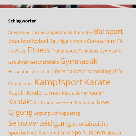
Schlagwörter
Ballsport
Abenteuer Turnen
angebote
Ballfummler
Beachvolleyball
Film
Beiträge
Corona
Fit
Chronik
Fitness
im Alter
Frühjarsputz
Funktions Gymnastik
Gymnastik
Gebühren
Geschäftstelle
JHV
Jahreshauptversammlung
Hessenmeisterschaft
Kampfsport
Karate
Kampfkunst
Kegeln
Kinderturnen
Klaus Scherhaufer
Kontakt
News
Kraftraum
Meditation
Kraftsport
Qigong
Satzung
Schnuppertag
Selbstverteidigung
Sportabzeichen
Sportunion
Sportbetrieb
Sport und Spiel
Thaiboxen