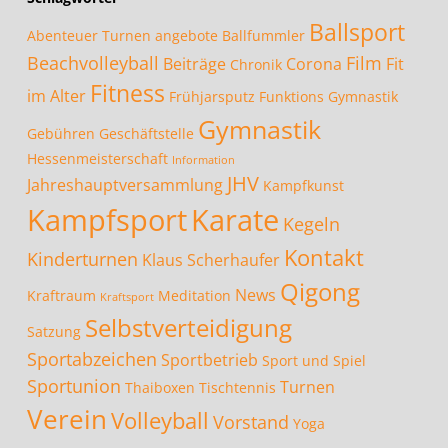
Ballsport
Abenteuer Turnen
angebote
Ballfummler
Beachvolleyball
Film
Beiträge
Corona
Fit
Chronik
Fitness
im Alter
Frühjarsputz
Funktions Gymnastik
Gymnastik
Gebühren
Geschäftstelle
Hessenmeisterschaft
Information
JHV
Jahreshauptversammlung
Kampfkunst
Kampfsport
Karate
Kegeln
Kontakt
Kinderturnen
Klaus Scherhaufer
Qigong
News
Kraftraum
Meditation
Kraftsport
Selbstverteidigung
Satzung
Sportabzeichen
Sportbetrieb
Sport und Spiel
Sportunion
Turnen
Thaiboxen
Tischtennis
Verein
Volleyball
Vorstand
Yoga