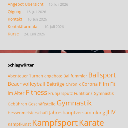
Angebot Übersicht
15. Juli 2026
Qigong
15. Juli 2026
Kontakt
10. Juli 2026
Kontaktformular
10. Juli 2026
Kurse
24. Juni 2026
Schlagwörter
Ballsport
Abenteuer Turnen
angebote
Ballfummler
Beachvolleyball
Film
Beiträge
Corona
Fit
Chronik
Fitness
im Alter
Frühjarsputz
Funktions Gymnastik
Gymnastik
Gebühren
Geschäftstelle
JHV
Jahreshauptversammlung
Hessenmeisterschaft
Kampfsport
Karate
Kampfkunst